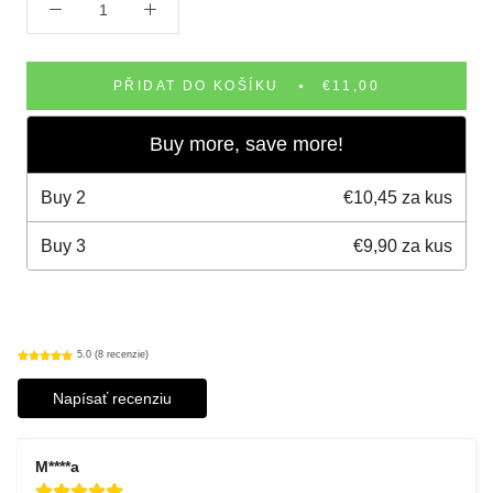
PŘIDAT DO KOŠÍKU
€11,00
Buy more, save more!
Buy
2
€10,45 za kus
Buy
3
€9,90 za kus
5.0 (8 recenzie)
Napísať recenziu
M****a