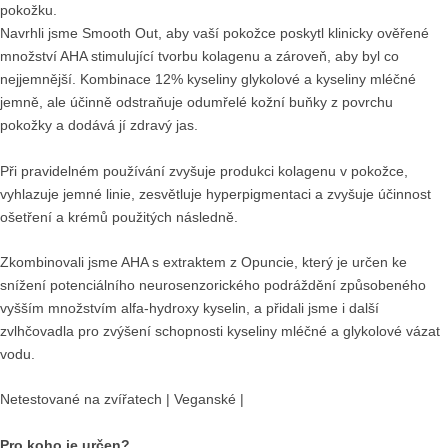
pokožku.
Navrhli jsme Smooth Out, aby vaší pokožce poskytl klinicky ověřené
množství AHA stimulující tvorbu kolagenu a zároveň, aby byl co
nejjemnější. Kombinace 12% kyseliny glykolové a kyseliny mléčné
jemně, ale účinně odstraňuje odumřelé kožní buňky z povrchu
pokožky a dodává jí zdravý jas.
Při pravidelném používání zvyšuje produkci kolagenu v pokožce,
vyhlazuje jemné linie, zesvětluje hyperpigmentaci a zvyšuje účinnost
ošetření a krémů použitých následně.
Zkombinovali jsme AHA s extraktem z Opuncie, který je určen ke
snížení potenciálního neurosenzorického podráždění způsobeného
vyšším množstvím alfa-hydroxy kyselin, a přidali jsme i další
zvlhčovadla pro zvýšení schopnosti kyseliny mléčné a glykolové vázat
vodu.
Netestované na zvířatech | Veganské |
Pro koho je určen?