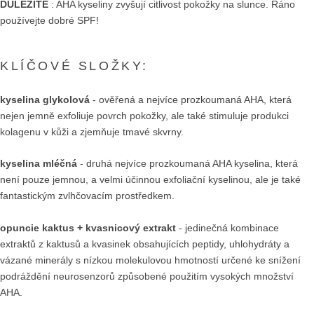
DŮLEŽITÉ
: AHA kyseliny zvyšují citlivost pokožky na slunce. Ráno
používejte dobré SPF!
KLÍČOVÉ SLOŽKY:
kyselina glykolová
- ověřená a nejvíce prozkoumaná AHA, která
nejen jemně exfoliuje povrch pokožky, ale také stimuluje produkci
kolagenu v kůži a zjemňuje tmavé skvrny.
kyselina mléčná
- druhá nejvíce prozkoumaná AHA kyselina, která
není pouze jemnou, a velmi účinnou exfoliační kyselinou, ale je také
fantastickým zvlhčovacím prostředkem.
opuncie kaktus + kvasnicový extrakt
- jedinečná kombinace
extraktů z kaktusů a kvasinek obsahujících peptidy, uhlohydráty a
vázané minerály s nízkou molekulovou hmotností určené ke snížení
podráždění neurosenzorů způsobené použitím vysokých množství
AHA.