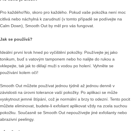
Pro každého!No, skoro pro každého. Pokud vaše pokožka není moc
citlivá nebo náchylná k zarudnutí (v tomto případě se podívejte na
Calm Down), Smooth Out by měl pro vás fungovat.
Jak se používá?
Ideální první krok hned po vyčištění pokožky. Používejte jej jako
tonikum, buď s vatovým tamponem nebo ho nalijte do rukou a
vklepejte, tak jak to dělají muži s vodou po holení. Vyhněte se
používání kolem očí!
Smooth Out můžete používat jednou týdně až jednou denně v
závislosti na úrovni tolerance vaší pokožky. Po aplikaci se může
vyskytnout jemné štípání, což je normální a brzy to odezní. Tento pocit
můžete eliminovat, budete-li exfoliant aplikovat vždy na zcela suchou
pokožku. Současně se Smooth Out nepoužívejte jiné exfolianty nebo
abrazivní peelingy.