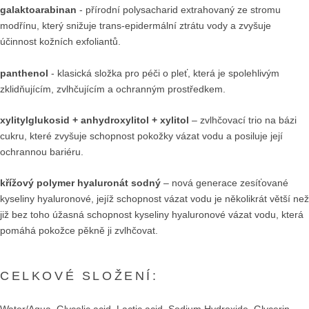
galaktoarabinan
- přírodní polysacharid extrahovaný ze stromu
modřínu, který snižuje trans-epidermální ztrátu vody a zvyšuje
účinnost kožních exfoliantů.
panthenol
- klasická složka pro péči o pleť, která je spolehlivým
zklidňujícím, zvlhčujícím a ochranným prostředkem.
xylitylglukosid + anhydroxylitol + xylitol
–
zvlhčovací trio na bázi
cukru, které zvyšuje schopnost pokožky vázat vodu a posiluje její
ochrannou bariéru.
křížový polymer hyaluronát sodný
–
nová generace zesíťované
kyseliny hyaluronové, jejíž schopnost vázat vodu je několikrát větší než
již bez toho úžasná schopnost kyseliny hyaluronové vázat vodu, která
pomáhá pokožce pěkně ji zvlhčovat.
CELKOVÉ SLOŽENÍ:
Water/Aqua, Glycolic acid, Lactic acid, Sodium Hydroxide, Glycerin,