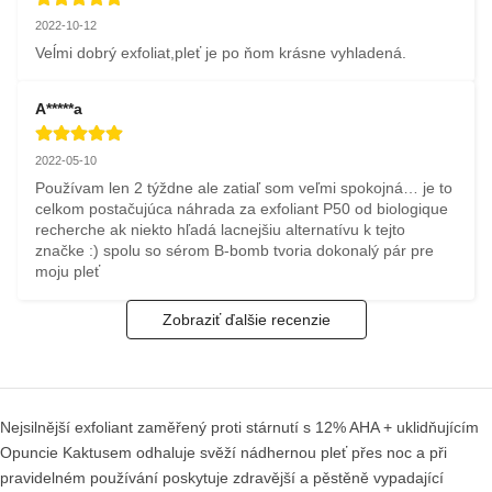
2022-10-12
Veĺmi dobrý exfoliat,pleť je po ňom krásne vyhladená.
A*****a
2022-05-10
Používam len 2 týždne ale zatiaľ som veľmi spokojná… je to 
celkom postačujúca náhrada za exfoliant P50 od biologique 
recherche ak niekto hľadá lacnejšiu alternatívu k tejto 
značke :) spolu so sérom B-bomb tvoria dokonalý pár pre 
moju pleť
Zobraziť ďalšie recenzie
Nejsilnější exfoliant zaměřený proti stárnutí s 12% AHA + uklidňujícím
Opuncie Kaktusem odhaluje svěží nádhernou pleť přes noc a při
pravidelném používání poskytuje zdravější a pěstěně vypadající